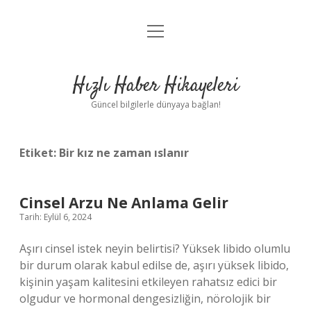
menüyü
Anasayfa
aç
Gizlilik Politikası
Hızlı Haber Hikayeleri
Yasal Uyarı
Güncel bilgilerle dünyaya bağlan!
Hakkımızda
Etiket:
Bir kız ne zaman ıslanır
Cinsel Arzu Ne Anlama Gelir
Tarih: Eylül 6, 2024
Aşırı cinsel istek neyin belirtisi? Yüksek libido olumlu
bir durum olarak kabul edilse de, aşırı yüksek libido,
kişinin yaşam kalitesini etkileyen rahatsız edici bir
olgudur ve hormonal dengesizliğin, nörolojik bir