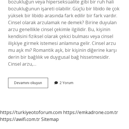
bozukluğun veya hiperseksüalite gibi bir ruh hali
bozukluğunun işareti olabilir. Güçlü bir libido ile çok
yüksek bir libido arasında fark edilir bir fark vardır.
Cinsel olarak arzulamak ne demek? Birine duyulan
arzu genellikle cinsel çekimle ilgilidir. Bu, kişinin
kendisini fiziksel olarak çekici bulması veya cinsel
ilişkiye girmek istemesi anlamına gelir. Cinsel arzu
mu aşk mı? Romantik aşk, bir kişinin diğerine karşı
derin bir bağlılık ve duygusal bağ hissetmesidir.
Cinsel arzu,…
Cinsel
Devamını okuyun
2 Yorum
Arzu
Ne
Anlama
Gelir
https://turkiyeotoforum.com
https://emkadrone.com.tr
https://awifi.com.tr
Sitemap