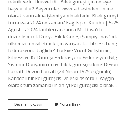
teknik ve kol kuvvetidir. Bilek güreşi için nereye
başvurulur? Başvurular: www. adresinden online
olarak satın alma işlemi yapılmaktadır. Bilek güreşi
turnuvası 2024 ne zaman? Kağıtspor Kulübü | 5-25
Ağustos 2024 tarihleri ​​arasında Moldova’da
düzenlenecek Dünya Bilek Güreşi Şampiyonası’nda
ülkemizi temsil etmek için yarışacak… Fitness hangi
federasyona bağlıdır? Türkiye Vücut Geliştirme,
Fitness ve Kol Güreşi FederasyonuFederasyon Bilgi
Sistemi. Dünyanın en iyi bilek güreşçisi kim? Devon
Larratt. Devon Larratt (24 Nisan 1975 doğumlu)
Kanadalı bir kol güreşçisi ve eski askerdir. Yaygın
olarak tüm zamanların en iyi kol güreşçisi olarak…
Bilek
Devamını okuyun
Yorum Bırak
Güreşi
Hangi
Federasyona
Bağlı