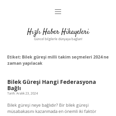
menüyü
Anasayfa
aç
Gizlilik Politikası
Hızlı Haber Hikayeleri
Yasal Uyarı
Güncel bilgilerle dünyaya bağlan!
Hakkımızda
Etiket:
Bilek güreşi milli takim seçmeleri 2024 ne
zaman yapılacak
Bilek Güreşi Hangi Federasyona
Bağlı
Tarih: Aralık 23, 2024
Bilek güreşi neye bağlıdır? Bir bilek güreşi
müsabakasını kazanmada en önemli iki faktör