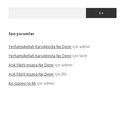
Arama
Son yorumlar
Yerhamükellah Karşılığında Ne Denir
için
admin
Yerhamükellah Karşılığında Ne Denir
için
Sevil
Açık Fikirli Insana Ne Denir
için
admin
Açık Fikirli Insana Ne Denir
için
Efe
Kış Güneşi Iyi Mi
için
admin
iriş