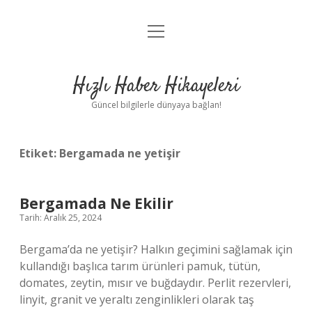
menüyü
Anasayfa
aç
Gizlilik Politikası
Hızlı Haber Hikayeleri
Yasal Uyarı
Güncel bilgilerle dünyaya bağlan!
Hakkımızda
Etiket:
Bergamada ne yetişir
Bergamada Ne Ekilir
Tarih: Aralık 25, 2024
Bergama’da ne yetişir? Halkın geçimini sağlamak için
kullandığı başlıca tarım ürünleri pamuk, tütün,
domates, zeytin, mısır ve buğdaydır. Perlit rezervleri,
linyit, granit ve yeraltı zenginlikleri olarak taş