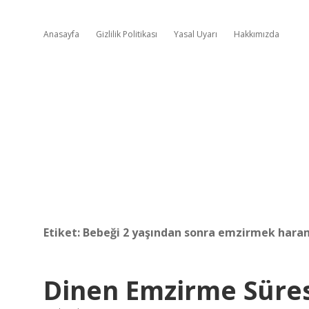
Anasayfa
Gizlilik Politikası
Yasal Uyarı
Hakkımızda
Etiket:
Bebeği 2 yaşından sonra emzirmek hara
Dinen Emzirme Süres