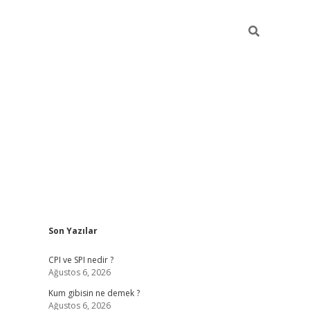
Sidebar
Son Yazılar
ilbet giriş
CPI ve SPI nedir ?
Ağustos 6, 2026
Kum gibisin ne demek ?
Ağustos 6, 2026