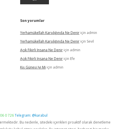
Son yorumlar
Yerhamükellah Karşılığında Ne Denir
için
admin
Yerhamükellah Karşılığında Ne Denir
için
Sevil
Açık Fikirli Insana Ne Denir
için
admin
Açık Fikirli Insana Ne Denir
için
Efe
Kış Güneşi Iyi Mi
için
admin
06 0 726
Telegram: @karabul
vermektedir. Bu nedenle, sitedeki içerikleri proaktif olarak denetleme