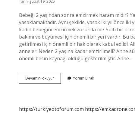
Tarih: Şubat 19, 2025
Bebeği 2 yaşından sonra emzirmek haram mıdır? Yas
yasaklamaktadır. Aynı şekilde, yasak iki yıl önce ik
kadın bebeğini emzirmek zorunda mı? Süiti bir ücre
bakımı ve büyümesi için önemli bir yeri vardır. Bu
getirilmesi için önemli bir hak olarak kabul edildi. 
anneler. Neden 2 yaşına kadar emzirilmeli? Anne sütü
önemli besin kaynağı olduğu gösterilmiştir. Anne…
Dinen
Devamını okuyun
Yorum Bırak
Emzirme
Süresi
Nedir
https://turkiyeotoforum.com
https://emkadrone.co