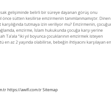
ak gelişiminde belirli bir süreye dayanan görüş onu
i yıl önce sütten kesilirse emzirmenin tanımlanmamıştır. Dinen
t karşılığında tutmaya izin veriliyor mu? Emzirmenin, çocuğu
 bağlamda, emzirme, İslam hukukunda çocuğa karşı yerine
Allah Ta’ala “iki yıl boyunca çocuklarının emzirmek isteyen
 en az 2 yaşında olabilirse, bebeğin ihtiyacını karşılayan e
m.tr
https://awifi.com.tr
Sitemap