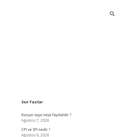
Sidebar
Son Yazılar
ilbet giriş
Kurşun suyu neye faydalıdır ?
Ağustos 7, 2026
CPI ve SPI nedir ?
Ağustos 6, 2026