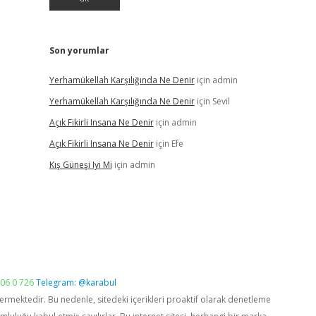
Son yorumlar
Yerhamükellah Karşılığında Ne Denir
için
admin
Yerhamükellah Karşılığında Ne Denir
için
Sevil
Açık Fikirli Insana Ne Denir
için
admin
Açık Fikirli Insana Ne Denir
için
Efe
Kış Güneşi Iyi Mi
için
admin
06 0 726
Telegram: @karabul
vermektedir. Bu nedenle, sitedeki içerikleri proaktif olarak denetleme