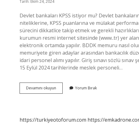
Tarih: Ekim 24, 2024
Devlet bankaları KPSS istiyor mu? Devlet bankaları
niteliklerine, KPSS puanlarına ve mülakat performa
sürecini dikkatlice takip etmek ve gerekli hazırlıkla
kurumun resmi internet sitesinde (www..tr) yer ala
elektronik ortamda yapılır. BDDK memuru nasıl olu
memuriyete giren adaylar arasından bankacılık düz
idari personel alımı yapılır. Giriş sınavı sözlü sın
15 Eylül 2024 tarihlerinde meslek personeli…
Bddk
Devamını okuyun
Yorum Bırak
Kpss
Istiyor
Mu
https://turkiyeotoforum.com
https://emkadrone.co