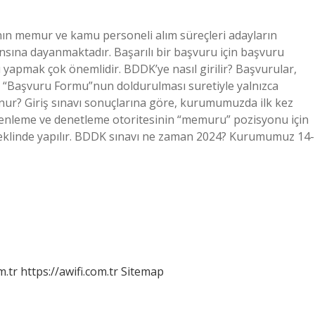
nın memur ve kamu personeli alım süreçleri adayların
nsına dayanmaktadır. Başarılı bir başvuru için başvuru
rı yapmak çok önemlidir. BDDK’ye nasıl girilir? Başvurular,
n “Başvuru Formu”nun doldurulması suretiyle yalnızca
nur? Giriş sınavı sonuçlarına göre, kurumumuzda ilk kez
enleme ve denetleme otoritesinin “memuru” pozisyonu için
av şeklinde yapılır. BDDK sınavı ne zaman 2024? Kurumumuz 14-
m.tr
https://awifi.com.tr
Sitemap