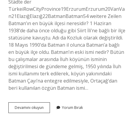
Städte der
TürkeiRowCityProvince19ErzurumErzurum20VanVa
n21ElazığElazığ22BatmanBatman54 weitere Zeilen
Batman’ın en büyük ilçesi neresidir? 1 Haziran
1938’de daha önce olduğu gibi Siirt İli’ne bağlı bir ilçe
statüsüne kavuştu. Adı da Kozluk olarak değiştirildi.
18 Mayıs 1990’da Batman il olunca Batman’a bağlı
en büyük ilçe oldu. Batman’ın eski ismi nedir? Bütün
bu çalışmalar arasında İluh köyünün isminin
değiştirilmesi de gündeme gelmiş, 1950 yılında İluh
ismi kullanımı terk edilerek, köyün yakınındaki
Batman Çayı’na entegre edilmesiyle, Ortaçağ’dan
beri kullanılan özgün Batman ismi…
Batman
Devamını okuyun
Yorum Bırak
Genel
Nüfusu
Ne
Kadar