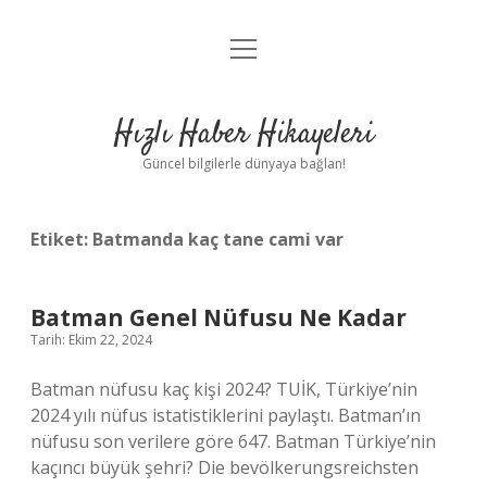
menüyü
Anasayfa
aç
Gizlilik Politikası
Hızlı Haber Hikayeleri
Yasal Uyarı
Güncel bilgilerle dünyaya bağlan!
Hakkımızda
Etiket:
Batmanda kaç tane cami var
Batman Genel Nüfusu Ne Kadar
Tarih: Ekim 22, 2024
Batman nüfusu kaç kişi 2024? TUİK, Türkiye’nin
2024 yılı nüfus istatistiklerini paylaştı. Batman’ın
nüfusu son verilere göre 647. Batman Türkiye’nin
kaçıncı büyük şehri? Die bevölkerungsreichsten