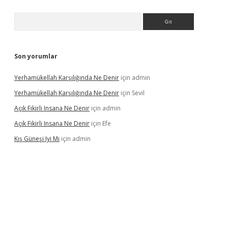
Arama
Son yorumlar
Yerhamükellah Karşılığında Ne Denir
için
admin
Yerhamükellah Karşılığında Ne Denir
için
Sevil
Açık Fikirli Insana Ne Denir
için
admin
Açık Fikirli Insana Ne Denir
için
Efe
Kış Güneşi Iyi Mi
için
admin
iriş