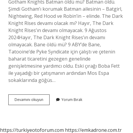
Gotham Knights Batman öldü mü? Batman öldü.
Şimdi Gotham’ı korumak Batman ailesinin – Batgirl,
Nightwing, Red Hood ve Robin’in – elinde. The Dark
Knight Rises devamı olacak mı? Hayır, The Dark
Knight Rises’ın devamı olmayacak. 9 Ağustos
2024Hayır, The Dark Knight Rises’ın devamı
olmayacak. Bane öldü mü? 9 ABY’de Bane,
Tatooine’de Pyke Syndicate için çalıştı ve çetenin
baharat ticaretini gezegen genelinde
genişletmesine yardımcı oldu. Eski çırağı Boba Fett
ile yaşadığı bir çatışmanın ardından Mos Espa
sokaklarında göğüs…
Dark
Devamını okuyun
Yorum Bırak
Knight
Rises
Bruce
Wayne
Öldü
https://turkiyeotoforum.com
https://emkadrone.com.tr
Mü