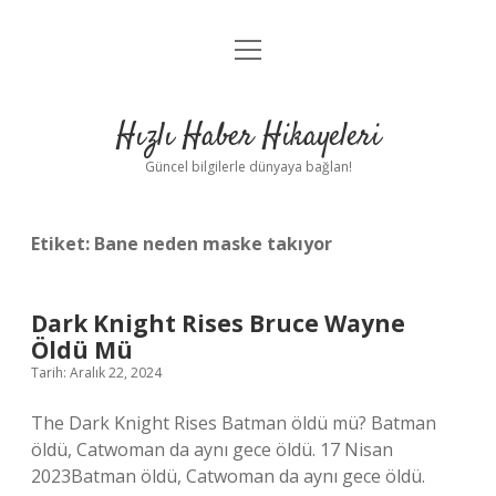
menüyü
Anasayfa
aç
Gizlilik Politikası
Hızlı Haber Hikayeleri
Yasal Uyarı
Güncel bilgilerle dünyaya bağlan!
Hakkımızda
Etiket:
Bane neden maske takıyor
Dark Knight Rises Bruce Wayne
Öldü Mü
Tarih: Aralık 22, 2024
The Dark Knight Rises Batman öldü mü? Batman
öldü, Catwoman da aynı gece öldü. 17 Nisan
2023Batman öldü, Catwoman da aynı gece öldü.