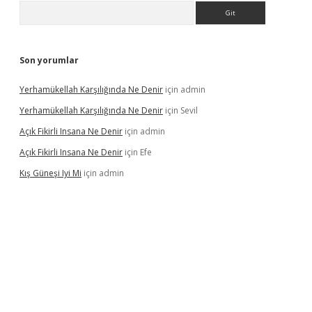
Arama
Son yorumlar
Yerhamükellah Karşılığında Ne Denir
için
admin
Yerhamükellah Karşılığında Ne Denir
için
Sevil
Açık Fikirli Insana Ne Denir
için
admin
Açık Fikirli Insana Ne Denir
için
Efe
Kış Güneşi Iyi Mi
için
admin
iriş