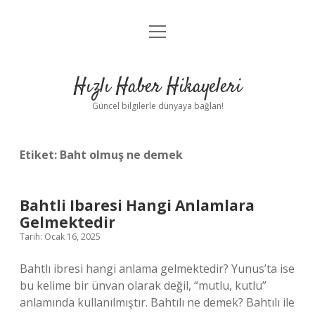
menüyü
Anasayfa
aç
Gizlilik Politikası
Hızlı Haber Hikayeleri
Yasal Uyarı
Güncel bilgilerle dünyaya bağlan!
Hakkımızda
Etiket:
Baht olmuş ne demek
Bahtli Ibaresi Hangi Anlamlara
Gelmektedir
Tarih: Ocak 16, 2025
Bahtlı ibresi hangi anlama gelmektedir? Yunus’ta ise
bu kelime bir ünvan olarak değil, “mutlu, kutlu”
anlamında kullanılmıştır. Bahtılı ne demek? Bahtılı ile