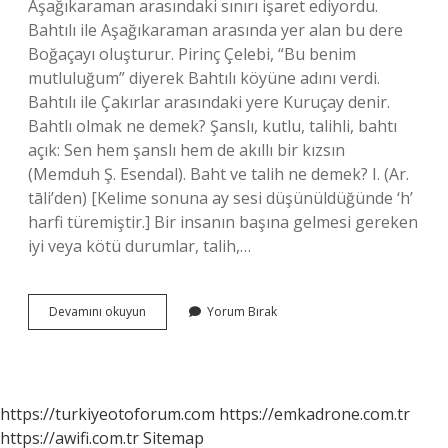
Aşağıkaraman arasındaki sınırı işaret ediyordu.
Bahtılı ile Aşağıkaraman arasında yer alan bu dere
Boğaçayı oluşturur. Pirinç Çelebi, “Bu benim
mutluluğum” diyerek Bahtılı köyüne adını verdi.
Bahtılı ile Çakırlar arasındaki yere Kuruçay denir.
Bahtlı olmak ne demek? Şanslı, kutlu, talihli, bahtı
açık: Sen hem şanslı hem de akıllı bir kızsın
(Memduh Ş. Esendal). Baht ve talih ne demek? I. (Ar.
tāli’den) [Kelime sonuna ay sesi düşünüldüğünde ‘h’
harfi türemiştir.] Bir insanın başına gelmesi gereken
iyi veya kötü durumlar, talih,…
Bahtli
Devamını okuyun
Yorum Bırak
Ibaresi
Hangi
Anlamlara
Gelmektedir
https://turkiyeotoforum.com
https://emkadrone.com.tr
https://awifi.com.tr
Sitemap