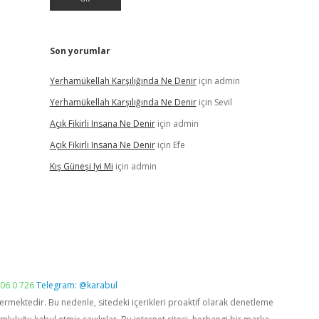
Son yorumlar
Yerhamükellah Karşılığında Ne Denir
için
admin
Yerhamükellah Karşılığında Ne Denir
için
Sevil
Açık Fikirli Insana Ne Denir
için
admin
Açık Fikirli Insana Ne Denir
için
Efe
Kış Güneşi Iyi Mi
için
admin
06 0 726
Telegram: @karabul
vermektedir. Bu nedenle, sitedeki içerikleri proaktif olarak denetleme