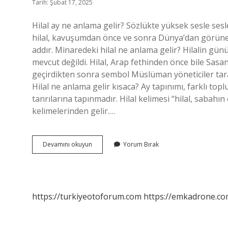
Tarih: Şubat 17, 2025
Hilal ay ne anlama gelir? Sözlükte yüksek sesle se
hilal, kavuşumdan önce ve sonra Dünya’dan görünen, 
addır. Minaredeki hilal ne anlama gelir? Hilalin g
mevcut değildi. Hilal, Arap fethinden önce bile Sa
geçirdikten sonra sembol Müslüman yöneticiler tara
Hilal ne anlama gelir kısaca? Ay tapınımı, farklı topl
tanrılarına tapınmadır. Hilal kelimesi “hilal, sabahın
kelimelerinden gelir.…
Son
Devamını okuyun
Yorum Bırak
Hilal
Ne
Demek
https://turkiyeotoforum.com
https://emkadrone.co