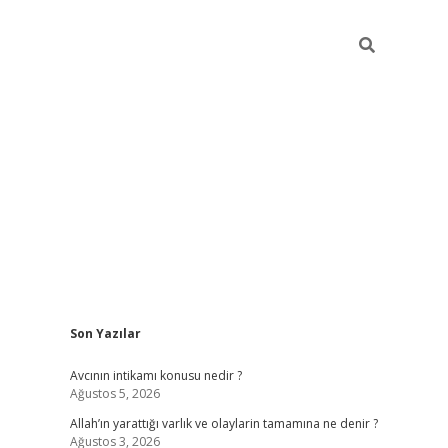
Sidebar
Son Yazılar
ilbet giriş
Avcının intikamı konusu nedir ?
Ağustos 5, 2026
Allah’ın yarattığı varlık ve olaylarin tamamına ne denir ?
Ağustos 3, 2026