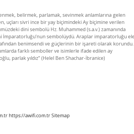
slenmek, belirmek, parlamak, sevinmek anlamlarına gelen
uçları sivri ince bir yay biçimindeki Ay biçimine verilen
ünümüzdeki dini sembolü Hz. Muhammed (s.a.v.) zamanında
sani İmparatorluğu’nun sembolüydü. Araplar imparatorluğu el
fından benimsendi ve güçlerinin bir işareti olarak korundu.
umlarda farklı semboller ve isimlerle ifade edilen ay
 oğlu, parlak yıldız” (Helel Ben Shachar-İbranice)
m.tr
https://awifi.com.tr
Sitemap