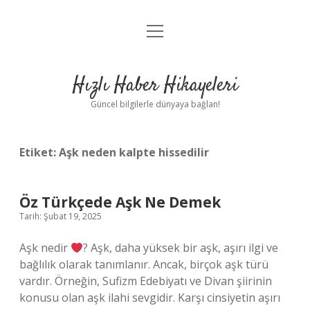
menüyü
Anasayfa
aç
Gizlilik Politikası
Hızlı Haber Hikayeleri
Yasal Uyarı
Güncel bilgilerle dünyaya bağlan!
Hakkımızda
Etiket:
Aşk neden kalpte hissedilir
Öz Türkçede Aşk Ne Demek
Tarih: Şubat 19, 2025
Aşk nedir
? Aşk, daha yüksek bir aşk, aşırı ilgi ve
bağlılık olarak tanımlanır. Ancak, birçok aşk türü
vardır. Örneğin, Sufizm Edebiyatı ve Divan şiirinin
konusu olan aşk ilahi sevgidir. Karşı cinsiyetin aşırı