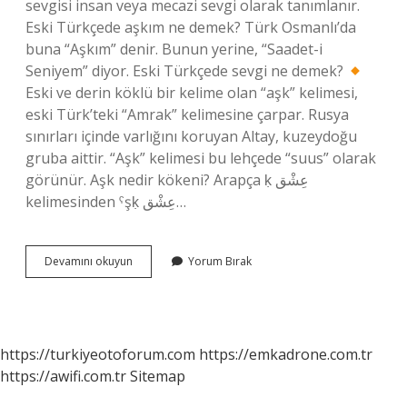
sevgisi insan veya mecazi sevgi olarak tanımlanır.
Eski Türkçede aşkım ne demek? Türk Osmanlı’da
buna “Aşkım” denir. Bunun yerine, “Saadet-i
Seniyem” diyor. Eski Türkçede sevgi ne demek?
Eski ve derin köklü bir kelime olan “aşk” kelimesi,
eski Türk’teki “Amrak” kelimesine çarpar. Rusya
sınırları içinde varlığını koruyan Altay, kuzeydoğu
gruba aittir. “Aşk” kelimesi bu lehçede “suus” olarak
görünür. Aşk nedir kökeni? Arapça ḳ عِشْق
kelimesinden ˁşḳ عِشْق…
Öz
Devamını okuyun
Yorum Bırak
Türkçede
Aşk
Ne
Demek
https://turkiyeotoforum.com
https://emkadrone.com.tr
https://awifi.com.tr
Sitemap