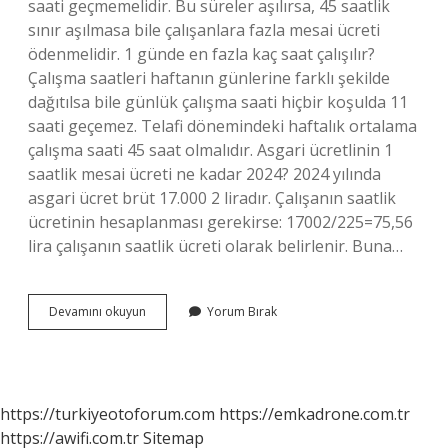
saati geçmemelidir. Bu süreler aşılırsa, 45 saatlik
sınır aşılmasa bile çalışanlara fazla mesai ücreti
ödenmelidir. 1 günde en fazla kaç saat çalışılır?
Çalışma saatleri haftanın günlerine farklı şekilde
dağıtılsa bile günlük çalışma saati hiçbir koşulda 11
saati geçemez. Telafi dönemindeki haftalık ortalama
çalışma saati 45 saat olmalıdır. Asgari ücretlinin 1
saatlik mesai ücreti ne kadar 2024? 2024 yılında
asgari ücret brüt 17.000 2 liradır. Çalışanın saatlik
ücretinin hesaplanması gerekirse: 17002/225=75,56
lira çalışanın saatlik ücreti olarak belirlenir. Buna…
Asgari
Devamını okuyun
Yorum Bırak
Ücretli
Bir
Işçi
Kaç
Saat
https://turkiyeotoforum.com
https://emkadrone.com.tr
Çalışır
https://awifi.com.tr
Sitemap