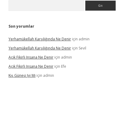
Arama
Son yorumlar
Yerhamükellah Karşılığında Ne Denir
için
admin
Yerhamükellah Karşılığında Ne Denir
için
Sevil
Açık Fikirli Insana Ne Denir
için
admin
Açık Fikirli Insana Ne Denir
için
Efe
Kış Güneşi Iyi Mi
için
admin
iriş