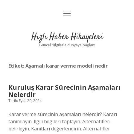
menüyü
Anasayfa
aç
Gizlilik Politikası
Hızlı Haber Hikayeleri
Yasal Uyarı
Güncel bilgilerle dünyaya bağlan!
Hakkımızda
Etiket:
Aşamalı karar verme modeli nedir
Kuruluş Karar Sürecinin Aşamaları
Nelerdir
Tarih: Eylül 20, 2024
Karar verme sürecinin aşamaları nelerdir? Kararı
tanımlayın. İlgili bilgileri toplayın. Alternatifleri
belirleyin. Kanıtları değerlendirin. Alternatifler