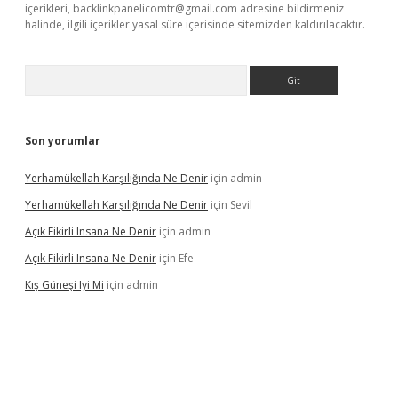
içerikleri,
backlinkpanelicomtr@gmail.com
adresine bildirmeniz
halinde, ilgili içerikler yasal süre içerisinde sitemizden kaldırılacaktır.
Arama
Son yorumlar
Yerhamükellah Karşılığında Ne Denir
için
admin
Yerhamükellah Karşılığında Ne Denir
için
Sevil
Açık Fikirli Insana Ne Denir
için
admin
Açık Fikirli Insana Ne Denir
için
Efe
Kış Güneşi Iyi Mi
için
admin