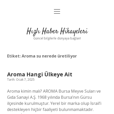
menüyü
Anasayfa
aç
Gizlilik Politikası
Hızlı Haber Hikayeleri
Yasal Uyarı
Güncel bilgilerle dünyaya bağlan!
Hakkımızda
Etiket:
Aroma su nerede üretiliyor
Aroma Hangi Ülkeye Ait
Tarih: Ocak 7, 2025
Aroma kimin malı? AROMA Bursa Meyve Suları ve
Gıda Sanayi A.Ş. 1968 yılında Bursa’nın Gürsu
ilçesinde kurulmuştur. Yerel bir marka olup İsrail’i
destekleyen hiçbir faaliyeti bulunmamaktadır.