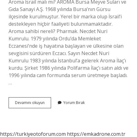
Aroma İsrail malı mı? AROMA Bursa Meyve Suları ve
Gıda Sanayi A.Ş. 1968 yılında Bursa’nın Gürsu
ilçesinde kurulmuştur. Yerel bir marka olup İsrail’i
destekleyen hiçbir faaliyeti bulunmamaktadır.
Aroma sahibi nereli? Pharmak. Necdet Nuri
Kumrulu. 1979 yılında Ordu’da Memleket
Eczanesi’nde iş hayatına başlayan ve ülkesine olan
sevgisini sürdüren Eczacı. Sayın Necdet Nuri
Kumrulu 1983 yılında İstanbul’a gelerek Aroma İlaç’ı
kurdu. Şirket 1986 yılında Polifarma İlaç’ı satın aldı ve
1996 yılında cam formunda serum üretmeye başladı.
…
Aroma
Devamını okuyun
Yorum Bırak
Hangi
Ülkeye
Ait
https://turkiyeotoforum.com
https://emkadrone.com.tr