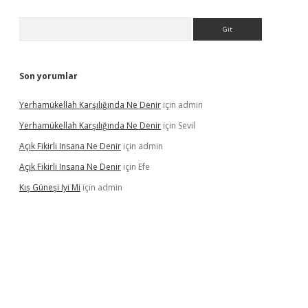
Arama
Son yorumlar
Yerhamükellah Karşılığında Ne Denir
için
admin
Yerhamükellah Karşılığında Ne Denir
için
Sevil
Açık Fikirli Insana Ne Denir
için
admin
Açık Fikirli Insana Ne Denir
için
Efe
Kış Güneşi Iyi Mi
için
admin
riş