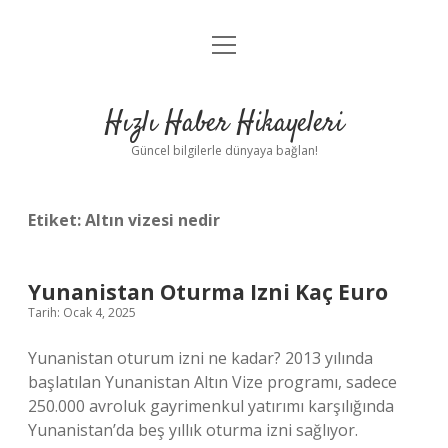
menüyü
Anasayfa
aç
Gizlilik Politikası
Hızlı Haber Hikayeleri
Yasal Uyarı
Güncel bilgilerle dünyaya bağlan!
Hakkımızda
Etiket:
Altın vizesi nedir
Yunanistan Oturma Izni Kaç Euro
Tarih: Ocak 4, 2025
Yunanistan oturum izni ne kadar? 2013 yılında
başlatılan Yunanistan Altın Vize programı, sadece
250.000 avroluk gayrimenkul yatırımı karşılığında
Yunanistan’da beş yıllık oturma izni sağlıyor.