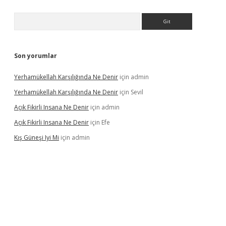
Arama
Son yorumlar
Yerhamükellah Karşılığında Ne Denir
için
admin
Yerhamükellah Karşılığında Ne Denir
için
Sevil
Açık Fikirli Insana Ne Denir
için
admin
Açık Fikirli Insana Ne Denir
için
Efe
Kış Güneşi Iyi Mi
için
admin
iriş