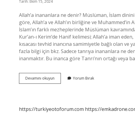
Tarih: Ekim 15, 2024
Allah’a inananlara ne denir? Müslüman, İslam dinini t
göre, Allah’a ve Allah’ın birliğine ve Muhammed’in A
İslam’ın farklı mezheplerinde Müslüman kavramında çeş
Kur’an-ı Kerim’de Hanif kelimesi; Allah’a iman eden,
kısacası tevhid inancına samimiyetle bağlı olan ve 
fazla bilgi için bkz. Sadece tanrıya inananlara ne den
inanmaktır. Bu inanca göre Tanrı’nın ortağı veya ba
Sadece
Devamını okuyun
Yorum Bırak
Allaha
Inananlara
Ne
Denir
https://turkiyeotoforum.com
https://emkadrone.co