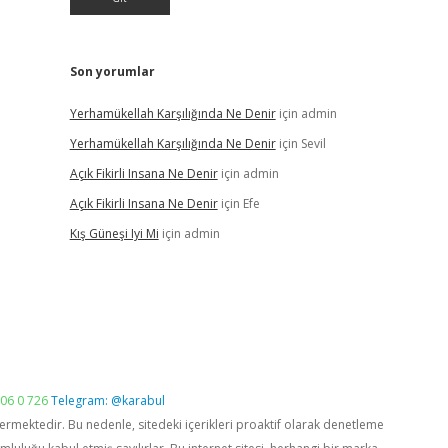
Son yorumlar
Yerhamükellah Karşılığında Ne Denir
için
admin
Yerhamükellah Karşılığında Ne Denir
için
Sevil
Açık Fikirli Insana Ne Denir
için
admin
Açık Fikirli Insana Ne Denir
için
Efe
Kış Güneşi Iyi Mi
için
admin
06 0 726
Telegram: @karabul
vermektedir. Bu nedenle, sitedeki içerikleri proaktif olarak denetleme