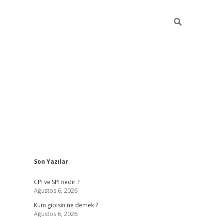
Sidebar
Son Yazılar
ilbet giriş
CPI ve SPI nedir ?
Ağustos 6, 2026
Kum gibisin ne demek ?
Ağustos 6, 2026