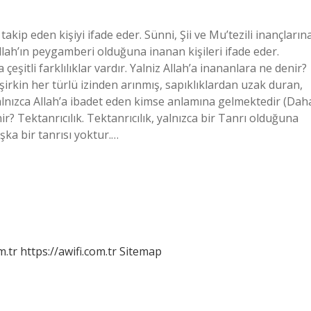
akip eden kişiyi ifade eder. Sünni, Şii ve Mu’tezili inançların
llah’ın peygamberi olduğuna inanan kişileri ifade eder.
itli farklılıklar vardır. Yalniz Allah’a inananlara ne denir?
 şirkin her türlü izinden arınmış, sapıklıklardan uzak duran,
yalnızca Allah’a ibadet eden kimse anlamına gelmektedir (Dah
ir? Tektanrıcılık. Tektanrıcılık, yalnızca bir Tanrı olduğuna
şka bir tanrısı yoktur.…
m.tr
https://awifi.com.tr
Sitemap