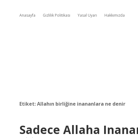
Anasayfa
Gizlilik Politikası
Yasal Uyarı
Hakkımızda
Etiket:
Allahın birliğine inananlara ne denir
Sadece Allaha Inana