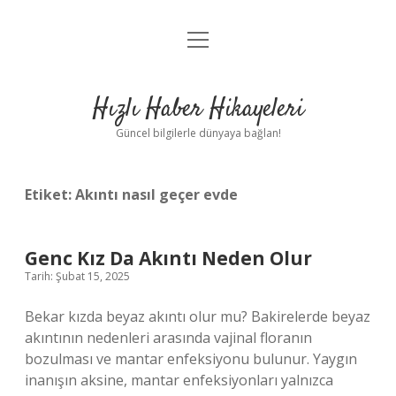
menüyü
Anasayfa
aç
Gizlilik Politikası
Hızlı Haber Hikayeleri
Yasal Uyarı
Güncel bilgilerle dünyaya bağlan!
Hakkımızda
Etiket:
Akıntı nasıl geçer evde
Genc Kız Da Akıntı Neden Olur
Tarih: Şubat 15, 2025
Bekar kızda beyaz akıntı olur mu? Bakirelerde beyaz
akıntının nedenleri arasında vajinal floranın
bozulması ve mantar enfeksiyonu bulunur. Yaygın
inanışın aksine, mantar enfeksiyonları yalnızca