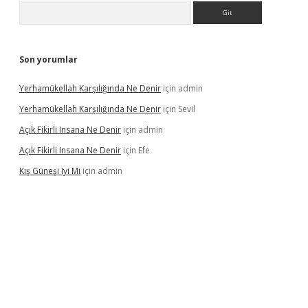
Arama
Son yorumlar
Yerhamükellah Karşılığında Ne Denir
için
admin
Yerhamükellah Karşılığında Ne Denir
için
Sevil
Açık Fikirli Insana Ne Denir
için
admin
Açık Fikirli Insana Ne Denir
için
Efe
Kış Güneşi Iyi Mi
için
admin
iriş