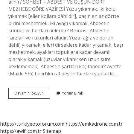
alınır? SOHBET – ABDEST VE GUŞUN DÖRT
MEZHEBE GÖRE VAZİFESİ Yüzü yıkamak, iki kolu
yıkamak [eller kollara dâhildir], başın en az dörtte
birini meshetmek, iki ayağı yıkamak. Abdestin
sünnet ve farzları nelerdir? Birincisi: Abdestin
farzları ve rükünleri altıdır: Yüzü (ağız ve burun
dâhil) yıkamak, elleri dirseklere kadar yıkamak, başı
meshetmek, ayakları topuklara kadar devamlı
olarak yıkamak (uzuvlar yıkanırken uzun süre
beklememek). Abdestin şartları kaç tanedir? Ayette
(Maide 5/6) belirtilen abdestin farzları şunlardır:…
Abdestin
Devamını okuyun
Yorum Bırak
4
Tane
Farzı
Nedir
https://turkiyeotoforum.com
https://emkadrone.com.tr
https://awifi.com.tr
Sitemap