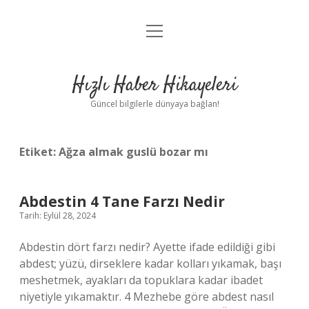
menüyü
Anasayfa
aç
Gizlilik Politikası
Hızlı Haber Hikayeleri
Yasal Uyarı
Güncel bilgilerle dünyaya bağlan!
Hakkımızda
Etiket:
Ağza almak guslü bozar mı
Abdestin 4 Tane Farzı Nedir
Tarih: Eylül 28, 2024
Abdestin dört farzı nedir? Ayette ifade edildiği gibi
abdest; yüzü, dirseklere kadar kolları yıkamak, başı
meshetmek, ayakları da topuklara kadar ibadet
niyetiyle yıkamaktır. 4 Mezhebe göre abdest nasıl