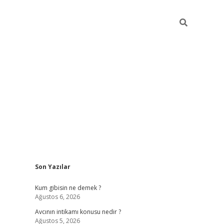
Sidebar
Son Yazılar
ilbet giriş
Kum gibisin ne demek ?
Ağustos 6, 2026
Avcının intikamı konusu nedir ?
Ağustos 5, 2026