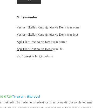
Son yorumlar
Yerhamükellah Karşılığında Ne Denir
için
admin
Yerhamükellah Karşılığında Ne Denir
için
Sevil
Açık Fikirli Insana Ne Denir
için
admin
Açık Fikirli Insana Ne Denir
için
Efe
Kış Güneşi Iyi Mi
için
admin
06 0 726
Telegram: @karabul
vermektedir. Bu nedenle, sitedeki içerikleri proaktif olarak denetleme