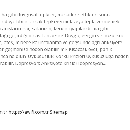
kaha gibi duygusal tepkiler, müsadere ettikten sonra
lar duyulabilir, ancak tepki vermek veya tepki vermemek
ranışların, saç kafanızın, kendini yapılandırma gibi
atağı geçirdiğini nasıl anlarsın? Duygu, gergin ve huzursuz,
me, ateş, midede karıncalanma ve göğsünde ağrı anksiyete
aklar geçmenize neden olabilir mi? Kısacası, evet, panik
unca ne olur? Uykusuzluk: Korku krizleri uykusuzluğa neden
ırabilir. Depresyon: Anksiyete krizleri depresyon…
m.tr
https://awifi.com.tr
Sitemap