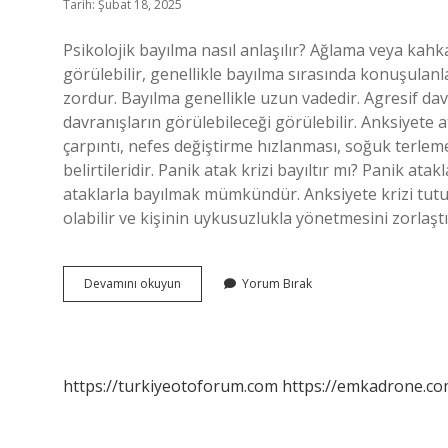
Tarih: Şubat 18, 2025
Psikolojik bayılma nasıl anlaşılır? Ağlama veya kah
görülebilir, genellikle bayılma sırasında konuşulan
zordur. Bayılma genellikle uzun vadedir. Agresif dav
davranışların görülebileceği görülebilir. Anksiyete 
çarpıntı, nefes değiştirme hızlanması, soğuk terle
belirtileridir. Panik atak krizi bayıltır mı? Panik at
ataklarla bayılmak mümkündür. Anksiyete krizi tut
olabilir ve kişinin uykusuzlukla yönetmesini zorlaşt
Anksiyete
Devamını okuyun
Yorum Bırak
Bayılma
Yapar
Mı
https://turkiyeotoforum.com
https://emkadrone.co