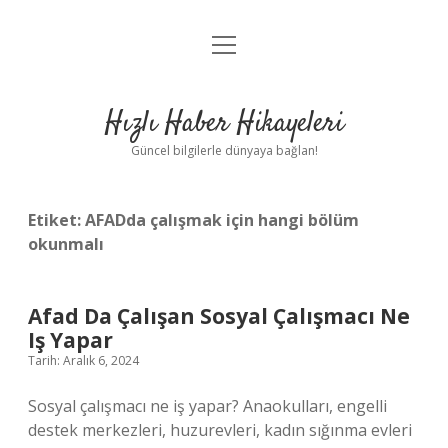
menüyü
Anasayfa
aç
Gizlilik Politikası
Hızlı Haber Hikayeleri
Yasal Uyarı
Güncel bilgilerle dünyaya bağlan!
Hakkımızda
Etiket:
AFADda çalışmak için hangi bölüm
okunmalı
Afad Da Çalışan Sosyal Çalışmacı Ne
Iş Yapar
Tarih: Aralık 6, 2024
Sosyal çalışmacı ne iş yapar? Anaokulları, engelli
destek merkezleri, huzurevleri, kadın sığınma evleri