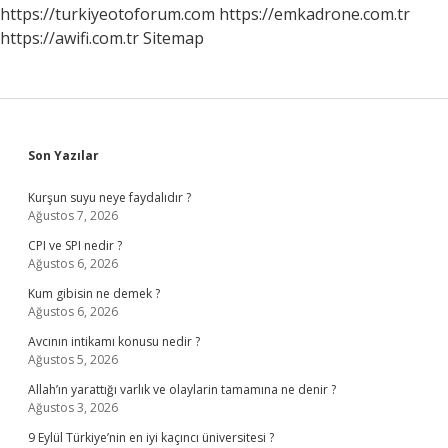
Ne
https://turkiyeotoforum.com
https://emkadrone.com.tr
Iş
https://awifi.com.tr
Sitemap
Yapar
Sidebar
Son Yazılar
Kurşun suyu neye faydalıdır ?
Ağustos 7, 2026
CPI ve SPI nedir ?
Ağustos 6, 2026
Kum gibisin ne demek ?
Ağustos 6, 2026
Avcının intikamı konusu nedir ?
Ağustos 5, 2026
Allah’ın yarattığı varlık ve olaylarin tamamına ne denir ?
Ağustos 3, 2026
9 Eylül Türkiye’nin en iyi kaçıncı üniversitesi ?