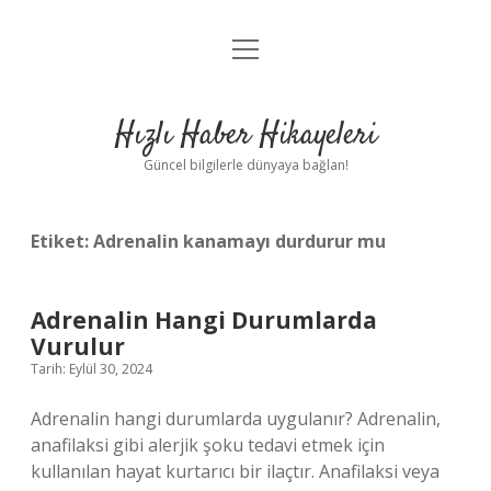
menüyü
Anasayfa
aç
Gizlilik Politikası
Hızlı Haber Hikayeleri
Yasal Uyarı
Güncel bilgilerle dünyaya bağlan!
Hakkımızda
Etiket:
Adrenalin kanamayı durdurur mu
Adrenalin Hangi Durumlarda
Vurulur
Tarih: Eylül 30, 2024
Adrenalin hangi durumlarda uygulanır? Adrenalin,
anafilaksi gibi alerjik şoku tedavi etmek için
kullanılan hayat kurtarıcı bir ilaçtır. Anafilaksi veya