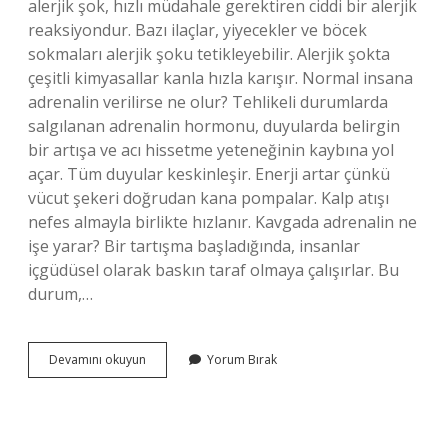
alerjik şok, hızlı müdahale gerektiren ciddi bir alerjik
reaksiyondur. Bazı ilaçlar, yiyecekler ve böcek
sokmaları alerjik şoku tetikleyebilir. Alerjik şokta
çeşitli kimyasallar kanla hızla karışır. Normal insana
adrenalin verilirse ne olur? Tehlikeli durumlarda
salgılanan adrenalin hormonu, duyularda belirgin
bir artışa ve acı hissetme yeteneğinin kaybına yol
açar. Tüm duyular keskinleşir. Enerji artar çünkü
vücut şekeri doğrudan kana pompalar. Kalp atışı
nefes almayla birlikte hızlanır. Kavgada adrenalin ne
işe yarar? Bir tartışma başladığında, insanlar
içgüdüsel olarak baskın taraf olmaya çalışırlar. Bu
durum,…
Adrenalin
Devamını okuyun
Yorum Bırak
Hangi
Durumlarda
Vurulur