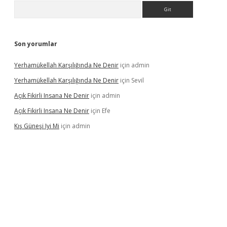
Arama
Son yorumlar
Yerhamükellah Karşılığında Ne Denir
için
admin
Yerhamükellah Karşılığında Ne Denir
için
Sevil
Açık Fikirli Insana Ne Denir
için
admin
Açık Fikirli Insana Ne Denir
için
Efe
Kış Güneşi Iyi Mi
için
admin
iriş