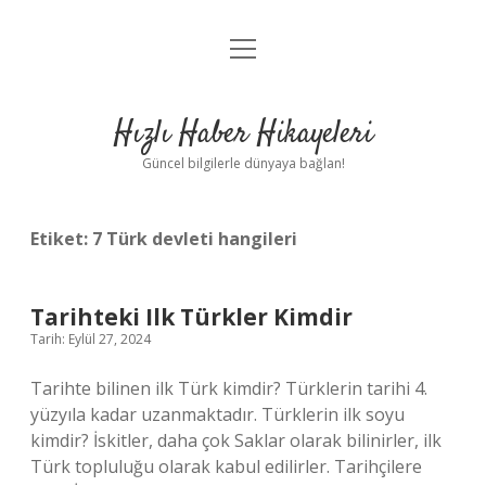
menüyü
Anasayfa
aç
Gizlilik Politikası
Hızlı Haber Hikayeleri
Yasal Uyarı
Güncel bilgilerle dünyaya bağlan!
Hakkımızda
Etiket:
7 Türk devleti hangileri
Tarihteki Ilk Türkler Kimdir
Tarih: Eylül 27, 2024
Tarihte bilinen ilk Türk kimdir? Türklerin tarihi 4.
yüzyıla kadar uzanmaktadır. Türklerin ilk soyu
kimdir? İskitler, daha çok Saklar olarak bilinirler, ilk
Türk topluluğu olarak kabul edilirler. Tarihçilere