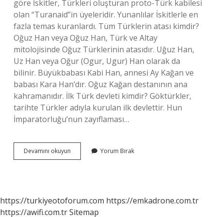
göre İskitler, Türkleri oluşturan proto-Türk kabilesi
olan “Turanaid”in üyeleridir. Yunanlılar İskitlerle en
fazla temas kuranlardı. Tüm Türklerin atası kimdir?
Oğuz Han veya Oğuz Han, Türk ve Altay
mitolojisinde Oğuz Türklerinin atasıdır. Uğuz Han,
Uz Han veya Oğur (Ogur, Ugur) Han olarak da
bilinir. Büyükbabası Kabi Han, annesi Ay Kağan ve
babası Kara Han’dır. Oğuz Kağan destanının ana
kahramanıdır. İlk Türk devleti kimdir? Göktürkler,
tarihte Türkler adıyla kurulan ilk devlettir. Hun
İmparatorluğu’nun zayıflaması…
Tarihteki
Devamını okuyun
Yorum Bırak
Ilk
Türkler
Kimdir
https://turkiyeotoforum.com
https://emkadrone.com.tr
https://awifi.com.tr
Sitemap