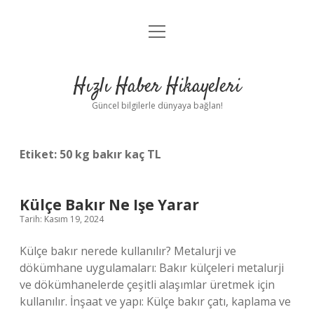
menüyü
Anasayfa
aç
Gizlilik Politikası
Hızlı Haber Hikayeleri
Yasal Uyarı
Güncel bilgilerle dünyaya bağlan!
Hakkımızda
Etiket:
50 kg bakır kaç TL
Külçe Bakır Ne Işe Yarar
Tarih: Kasım 19, 2024
Külçe bakır nerede kullanılır? Metalurji ve
dökümhane uygulamaları: Bakır külçeleri metalurji
ve dökümhanelerde çeşitli alaşımlar üretmek için
kullanılır. İnşaat ve yapı: Külçe bakır çatı, kaplama ve