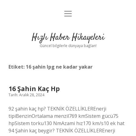
menüyü
Anasayfa
aç
Gizlilik Politikası
Hızlı Haber Hikayeleri
Yasal Uyarı
Güncel bilgilerle dünyaya bağlan!
Hakkımızda
Etiket:
16 şahin lpg ne kadar yakar
16 Şahin Kaç Hp
Tarih: Aralık 28, 2024
92 şahin kaç hp? TEKNİK ÖZELLİKLEREnerji
tipiBenzinOrtalama menzil769 kmSistem gücü75
hpSistem torku130 NmAzami hız170 km/s10 ek hat
94 Şahin kaç beygir? TEKNİK ÖZELLİKLEREnerji