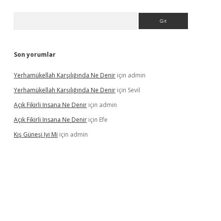
Arama
Son yorumlar
Yerhamükellah Karşılığında Ne Denir
için
admin
Yerhamükellah Karşılığında Ne Denir
için
Sevil
Açık Fikirli Insana Ne Denir
için
admin
Açık Fikirli Insana Ne Denir
için
Efe
Kış Güneşi Iyi Mi
için
admin
iriş