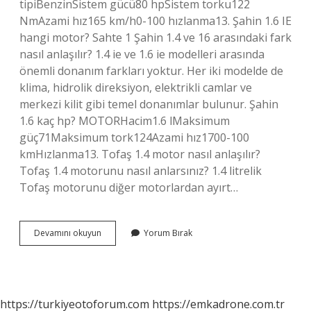
tipiBenzinSistem gücü80 hpSistem torku122
NmAzami hız165 km/h0-100 hızlanma13. Şahin 1.6 IE
hangi motor? Sahte 1 Şahin 1.4 ve 16 arasındaki fark
nasıl anlaşılır? 1.4 ie ve 1.6 ie modelleri arasında
önemli donanım farkları yoktur. Her iki modelde de
klima, hidrolik direksiyon, elektrikli camlar ve
merkezi kilit gibi temel donanımlar bulunur. Şahin
1.6 kaç hp? MOTORHacim1.6 lMaksimum
güç71Maksimum tork124Azami hız1700-100
kmHızlanma13. Tofaş 1.4 motor nasıl anlaşılır?
Tofaş 1.4 motorunu nasıl anlarsınız? 1.4 litrelik
Tofaş motorunu diğer motorlardan ayırt…
16
Devamını okuyun
Yorum Bırak
Şahin
Kaç
Hp
https://turkiyeotoforum.com
https://emkadrone.com.tr