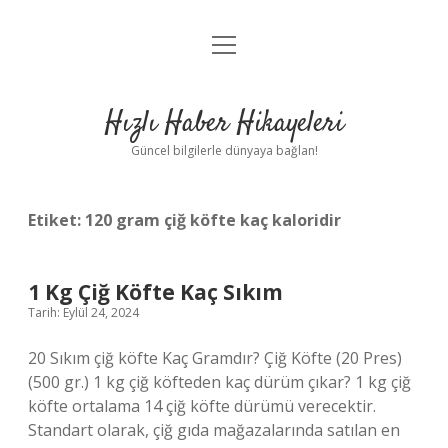
menüyü
Anasayfa
aç
Gizlilik Politikası
Hızlı Haber Hikayeleri
Yasal Uyarı
Güncel bilgilerle dünyaya bağlan!
Hakkımızda
Etiket:
120 gram çiğ köfte kaç kaloridir
1 Kg Çiğ Köfte Kaç Sıkım
Tarih: Eylül 24, 2024
20 Sıkım çiğ köfte Kaç Gramdır? Çiğ Köfte (20 Pres)
(500 gr.) 1 kg çiğ köfteden kaç dürüm çıkar? 1 kg çiğ
köfte ortalama 14 çiğ köfte dürümü verecektir.
Standart olarak, çiğ gıda mağazalarında satılan en