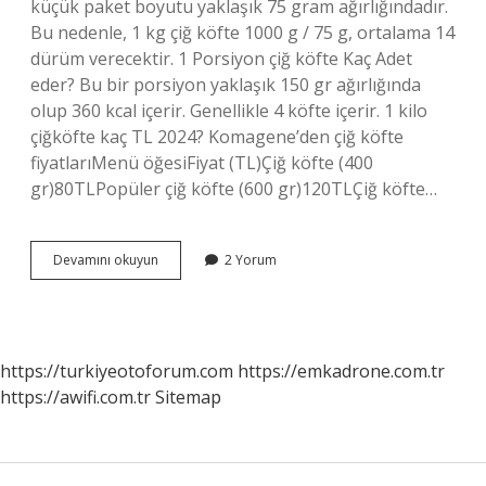
küçük paket boyutu yaklaşık 75 gram ağırlığındadır.
Bu nedenle, 1 kg çiğ köfte 1000 g / 75 g, ortalama 14
dürüm verecektir. 1 Porsiyon çiğ köfte Kaç Adet
eder? Bu bir porsiyon yaklaşık 150 gr ağırlığında
olup 360 kcal içerir. Genellikle 4 köfte içerir. 1 kilo
çiğköfte kaç TL 2024? Komagene’den çiğ köfte
fiyatlarıMenü öğesiFiyat (TL)Çiğ köfte (400
gr)80TLPopüler çiğ köfte (600 gr)120TLÇiğ köfte…
1
Devamını okuyun
2 Yorum
Kg
Çiğ
Köfte
Kaç
Sıkım
https://turkiyeotoforum.com
https://emkadrone.com.tr
https://awifi.com.tr
Sitemap