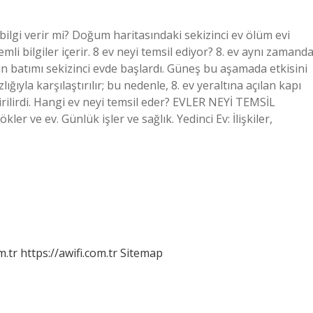
bilgi verir mi? Doğum haritasındaki sekizinci ev ölüm evi
li bilgiler içerir. 8 ev neyi temsil ediyor? 8. ev aynı zamand
gün batımı sekizinci evde başlardı. Güneş bu aşamada etkisini
ıyla karşılaştırılır; bu nedenle, 8. ev yeraltına açılan kapı
irilirdi. Hangi ev neyi temsil eder? EVLER NEYİ TEMSİL
ler ve ev. Günlük işler ve sağlık. Yedinci Ev: İlişkiler,
m.tr
https://awifi.com.tr
Sitemap