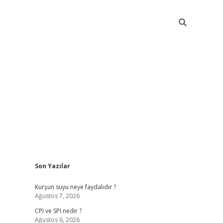
Sidebar
Son Yazılar
ilbet giriş
Kurşun suyu neye faydalıdır ?
Ağustos 7, 2026
CPI ve SPI nedir ?
Ağustos 6, 2026