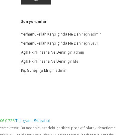
Son yorumlar
Yerhamükellah Karşılığında Ne Denir
için
admin
Yerhamükellah Karşılığında Ne Denir
için
Sevil
Açık Fikirli Insana Ne Denir
için
admin
Açık Fikirli Insana Ne Denir
için
Efe
Kış Güneşi Iyi Mi
için
admin
06 0 726
Telegram: @karabul
vermektedir. Bu nedenle, sitedeki içerikleri proaktif olarak denetleme