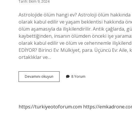
Tarih: Ekim 9, 2024
Astrolojide ölüm hangi ev? Astroloji ölüm hakkında 
olarak kabul edilir ve yaşam beklentisi hakkında önem
ölüm aşamasıyla da ilişkilendirilir. Antik çağlarda, 
kaybettiğinden, insanın ölümden önceki işe yaramazlığ
olarak kabul edilir ve ölüm ve cehennemle ilişkilend
EDİYOR? Birinci Ev: Mülkiyet, para. Üçüncü Ev: Aile, kök
ortaklıklar ve…
Hangi
Devamını okuyun
8 Yorum
Ev
Ölümü
Temsil
Eder
https://turkiyeotoforum.com
https://emkadrone.co