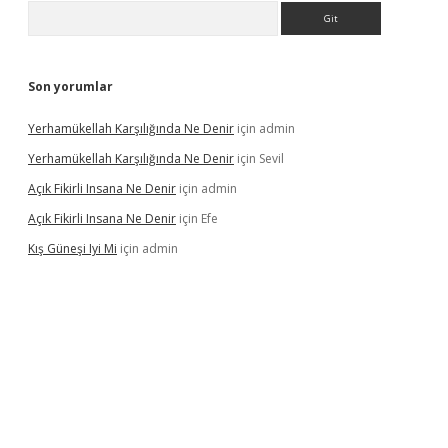
Arama
Son yorumlar
Yerhamükellah Karşılığında Ne Denir
için
admin
Yerhamükellah Karşılığında Ne Denir
için
Sevil
Açık Fikirli Insana Ne Denir
için
admin
Açık Fikirli Insana Ne Denir
için
Efe
Kış Güneşi Iyi Mi
için
admin
riş