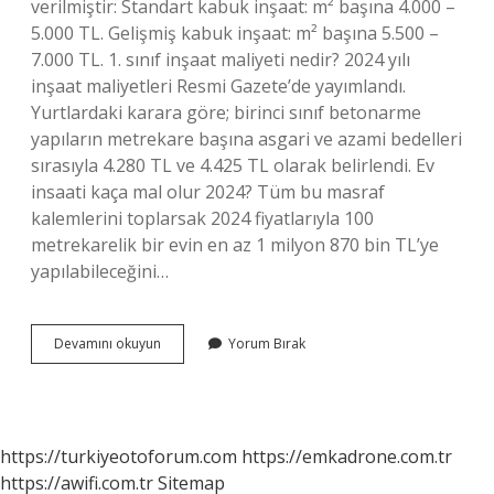
verilmiştir: Standart kabuk inşaat: m² başına 4.000 –
5.000 TL. Gelişmiş kabuk inşaat: m² başına 5.500 –
7.000 TL. 1. sınıf inşaat maliyeti nedir? 2024 yılı
inşaat maliyetleri Resmi Gazete’de yayımlandı.
Yurtlardaki karara göre; birinci sınıf betonarme
yapıların metrekare başına asgari ve azami bedelleri
sırasıyla 4.280 TL ve 4.425 TL olarak belirlendi. Ev
insaati kaça mal olur 2024? Tüm bu masraf
kalemlerini toplarsak 2024 fiyatlarıyla 100
metrekarelik bir evin en az 1 milyon 870 bin TL’ye
yapılabileceğini…
1
Devamını okuyun
Yorum Bırak
Sınıf
Inşaat
Maliyeti
Ne
Kadar
https://turkiyeotoforum.com
https://emkadrone.com.tr
https://awifi.com.tr
Sitemap