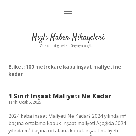
menüyü
Anasayfa
aç
Gizlilik Politikası
Hızlı Haber Hikayeleri
Yasal Uyarı
Güncel bilgilerle dünyaya bağlan!
Hakkımızda
Etiket:
100 metrekare kaba inşaat maliyeti ne
kadar
1 Sınıf Inşaat Maliyeti Ne Kadar
Tarih: Ocak 5, 2025
2024 kaba inşaat Maliyeti Ne Kadar? 2024 yılında m²
başına ortalama kabuk inşaat maliyeti Aşağıda 2024
yılında m² başına ortalama kabuk inşaat maliyeti