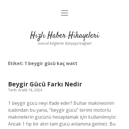
menüyü
Anasayfa
aç
Gizlilik Politikası
Hızlı Haber Hikayeleri
Yasal Uyarı
Güncel bilgilerle dünyaya bağlan!
Hakkımızda
Etiket:
1 beygir gücü kaç watt
Beygir Gücü Farkı Nedir
Tarih: Aralık 18, 2024
1 beygir gücü neyi ifade eder? Buhar makinesinin
icadından bu yana, “beygir gücü” terimi motorlu
makinelerin gücünü hesaplamak için kullanılmıştır.
Ancak 1 hp bir atın tam gücü anlamına gelmez. Bu