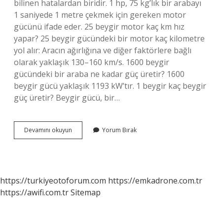
bilinen hatalardan biridir. 1 hp, 75 kg’lık bir arabayı
1 saniyede 1 metre çekmek için gereken motor
gücünü ifade eder. 25 beygir motor kaç km hız
yapar? 25 beygir gücündeki bir motor kaç kilometre
yol alır: Aracın ağırlığına ve diğer faktörlere bağlı
olarak yaklaşık 130–160 km/s. 1600 beygir
gücündeki bir araba ne kadar güç üretir? 1600
beygir gücü yaklaşık 1193 kW’tır. 1 beygir kaç beygir
güç üretir? Beygir gücü, bir…
Beygir
Devamını okuyun
Yorum Bırak
Gücü
Farkı
Nedir
https://turkiyeotoforum.com
https://emkadrone.com.tr
https://awifi.com.tr
Sitemap